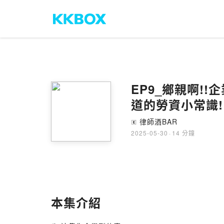
EP9_鄉親啊!
道的勞資小常識!
律師酒BAR
🄴
2025-05-30
·
14 分鐘
本集介紹