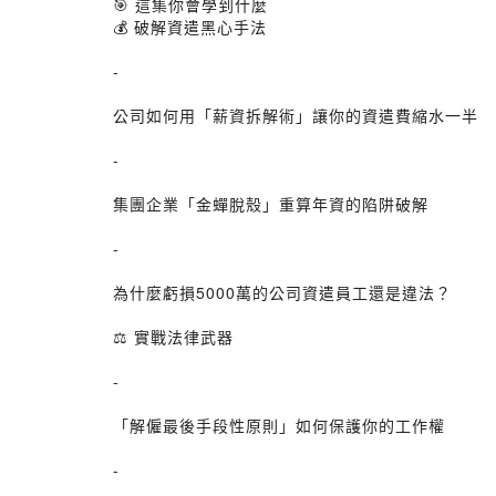
🎯 這集你會學到什麼
💰 破解資遣黑心手法
-
公司如何用「薪資拆解術」讓你的資遣費縮水一半
-
集團企業「金蟬脫殼」重算年資的陷阱破解
-
為什麼虧損5000萬的公司資遣員工還是違法？
⚖️ 實戰法律武器
-
「解僱最後手段性原則」如何保護你的工作權
-