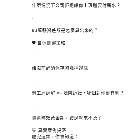
什麼情況下公司拒絕讓你上班還要付薪水？
-
83萬薪資差額是怎麼算出來的？
🛡️ 自保關鍵策略
-
離職前必須保存的幾種證據
-
勞工局調解 vs 法院訴訟，哪個對你更有利？
-
資遣時效黃金期，錯過就來不及了
💡 真實案例揭密
聽完這集，你會知道：