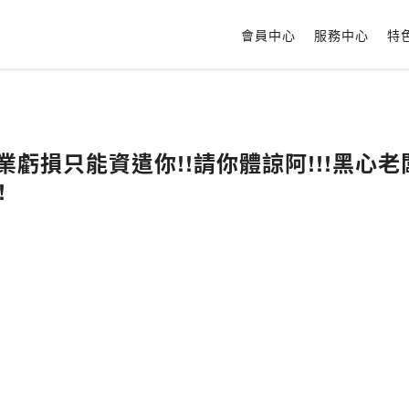
會員中心
服務中心
特
!企業虧損只能資遣你!!請你體諒阿!!!黑
!