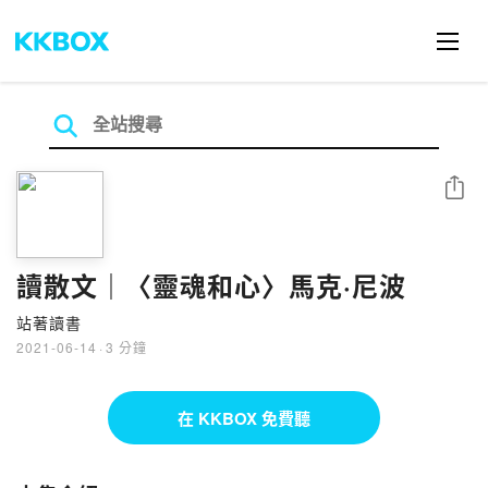
分享
讀散文｜〈靈魂和心〉馬克·尼波
站著讀書
2021-06-14
·
3 分鐘
在 KKBOX 免費聽