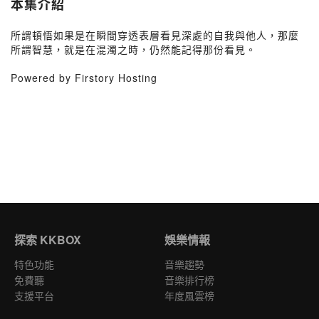
本集介紹
所謂頓悟如果是在瞬間穿透表層看見深處的自我與他人，那麼
所謂智慧，就是在混濁之時，仍然能記得那份看見。
Powered by Firstory Hosting
探索 KKBOX
娛樂情報
特色功能
音樂趨勢
免費聽
音樂排行榜
支援平台
年度風雲榜