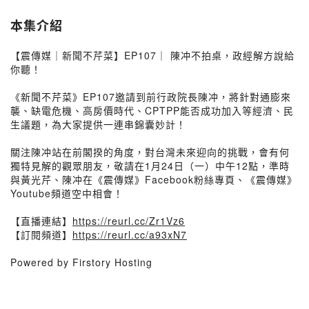
本集介紹
【震傳媒｜新聞不芹菜】EP107｜ 陳冲不拍桌，政經解方說給
你聽！
《新聞不芹菜》EP107邀請到前行政院長陳冲，將針對通膨來
襲、缺電危機、高房價時代、CPTPP能否成功加入等經濟、民
生議題，為大家提供一連串錦囊妙計！
關注陳冲站在前閣揆的角度，對台灣未來迎向的挑戰，會有何
獨特見解的觀眾朋友，敬請在1月24日（一）中午12點，準時
與黃光芹、陳冲在《震傳媒》Facebook粉絲專頁、《震傳媒》
Youtube頻道空中相會！
【直播連結】
https://reurl.cc/Zr1Vz6
【訂閱頻道】
https://reurl.cc/a93xN7
Powered by Firstory Hosting