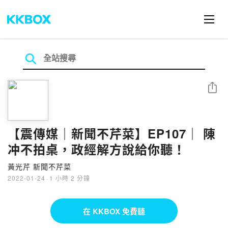
分享
【震傳媒｜新聞不芹菜】EP107｜ 陳
冲不拍桌，政經解方說給你聽！
黃光芹 新聞不芹菜
2022-01-24
·
1 小時 2 分鐘
在 KKBOX 免費聽