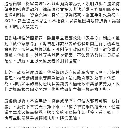
造成衝擊。檢察官陳昱奉以虛擬貨幣為例，說明詐騙金流如何
藉由加密貨幣轉移，進而洗錢並投入非法活動。詐騙組織不只
掌握AI科技、資金充裕，且分工極為精密，從車手到水房都有
SOP，甚至彼此不見面、不相識，以避風險與法律追訴，讓辦
案困難度大幅提高。
面對結構性跨國犯罪，陳昱奉主張應效法「家暴令」制度，推
動「數位家暴令」，對曾犯詐欺罪者於假釋期間進行手機與通
訊監控，限制其數位活動、強制使用政府監控手機，避免重蹈
覆轍。他指出，與其等待其再次犯案，不如透過數位工具提前
預防、追蹤，並提高違反者的刑罰強度。
此外，談及制度改革，他呼籲應成立反詐騙專責法庭，以快速
審理、核發斷網斷電等應急措施，強化政府應對效率。他認
為，詐騙產業的暴利恐助長黑錢流入極端政治與恐怖勢力，因
此防詐應視為國安問題，像對抗恐怖主義一樣嚴肅面對。
最後他提醒，不論年齡、職業或學歷，每個人都有可能「很好
騙」。愛情不會從天上掉下來，但騙子會從網路跑出來。他建
議民眾務必提高警覺，遇到金錢相關操作須「停、看、聽」，
也可主動關閉手機轉帳功能，降低風險。