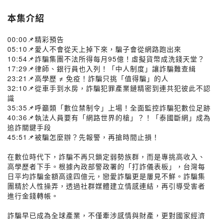
本集介紹
00:00📌精彩預告
05:10📌愛人不會從天上掉下來，騙子會從網路跑出來
10:54📌詐騙集團不法所得每月95億！虛擬貨幣成洗錢天堂？
17:29📌律師、銀行員也入列！「中人制度」讓詐騙難查緝
23:21📌高學歷 ≠ 免疫！詐騙只挑「值得騙」的人
32:10📌從車手到水房，詐騙犯罪產業鏈精密到連共犯彼此不認
識
35:35📌呼籲類「數位禁制令」上場！全面監控詐騙犯數位足跡
40:36📌執法人員要有「網路世界的槍」？！「泰國斷網」成為
追詐關鍵手段
45:51📌被騙怎麼辦？先報警，再搶時間止損！
在數位時代下，詐騙不再只鎖定弱勢族群，而是專挑高收入、
高學歷者下手。根據內政部警政署的「打詐儀表板」，台灣每
日平均詐騙金額高達四億元，戀愛詐騙更是屢見不鮮。詐騙集
團精於人性操弄，透過社群媒體建立情感連結，再引導受害者
進行金錢轉帳。
詐騙早已成為全球產業，不僅牽涉感情與財產，更對國家經濟