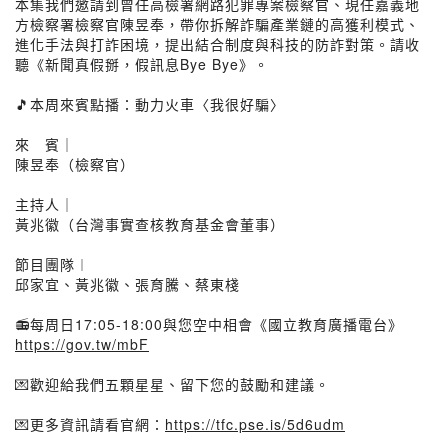
本集我們邀請到曾任高檢署網路犯罪專案檢察官、現任嘉義地
方檢察署檢察官陳昱奉，帶你拆解詐騙產業鏈的高獲利模式、
進化手法與打詐困境，提出結合制度與科技的防詐對策。請收
聽《新聞真假掰，假訊息Bye Bye》。
🎵本周來賓點播：動力火車〈我很好騙〉
來 賓｜
陳昱奉（檢察官）
主持人｜
黃兆徽（台灣事實查核教育基金會董事）
節目團隊︱
邱家宜、黃兆徽、張育騰、蔡東棧
📻每周日17:05-18:00與您空中相會《國立教育廣播電台》
https://gov.tw/mbF
💌歡迎給我們五顆星星、留下您的鼓勵和建議。
💌更多資訊請看官網：
https://tfc.pse.is/5d6udm