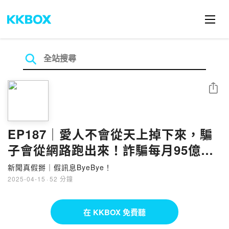
分享
EP187｜愛人不會從天上掉下來，騙
子會從網路跑出來！詐騙每月95億，
司法怎麼追？專訪陳昱奉（檢察官）
新聞真假掰｜假訊息ByeBye！
【防詐停看聽03】
2025-04-15
·
52 分鐘
在 KKBOX 免費聽