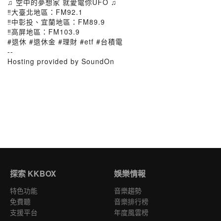
♫ 空中的夢想家 就愛電你UFO ♫
‼️大臺北地區：FM92.1
‼️中彰投、宜蘭地區：FM89.9
‼️高屏地區：FM103.9
#退休 #退休金 #理財 #etf #台積電
--
Hosting provided by SoundOn
探索 KKBOX
娛樂情報
特色功能
音樂趨勢
免費聽
音樂排行榜
支援平台
年度風雲榜