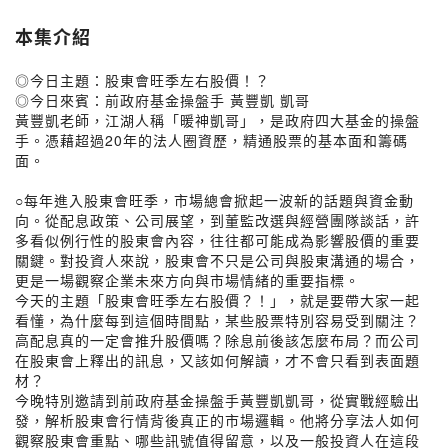
本集介紹
◎今日主題：股東會旺季左右股價！？
◎今日來賓：前政府基金操盤手 黃豐凱 凱哥
黃豐凱老師，江湖人稱「暖神凱哥」，是政府四大基金的操盤
手。憑藉超過20年的法人圈資歷，精通股票的基本面和籌碼
面。
○每年進入股東會旺季，市場總會掀起一波新的話題與資金動
向。從配息政策、公司展望，到董監改選與經營團隊談話，許
多看似例行性的股東會內容，往往都可能成為影響股價的重要
關鍵。對投資人來說，股東會不只是公司與股東溝通的場合，
更是一場觀察企業未來方向與市場情緒的重要指標。
今天的主題「股東會旺季左右股價？！」，就是要帶大家一起
看懂，為什麼每到這個時間點，某些股票特別容易受到關注？
高配息真的一定會推升股價嗎？除息前後該怎麼布局？而公司
在股東會上釋出的訊息，又該如何解讀，才不會只看到表面題
材？
今晚特別邀請到前政府基金操盤手黃豐凱凱哥，從實戰經驗出
發，解析股東會行情背後真正的市場邏輯。他將分享法人如何
觀察股東會重點、哪些訊號值得留意，以及一般投資人在這段