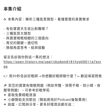
本集介紹
☕ 本集內容：解析三種氣質類型，看懂寶寶的真實需求
- 有些寶寶天生就比較難睡？
- 三種氣質大類型
- 與寶寶睡眠相關的三個面向
- 育兒的關鍵－適切性
- 換個角度思考，給與鼓勵
留言告訴我你對這一集的想法：
https://open.firstory.me/user/ckzdsm8181hzg09511a7exr
ge
👉 用30秒告訴好眠師→你想聽好眠師聊什麼？←歡迎填寫問卷
🔎 若您的寶寶有睡眠問題（例如早醒、哭鬧不睡、短小睡、夜
醒等問題），可參考好眠學苑
✦ 索取免費睡眠資源
✦ 小額贊助支持節目（贊助將用於Podcast後製費用）
✦ 追蹤、訂閱與分享，更多好睡資訊都在這：