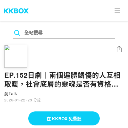
分享
EP.152日劇｜兩個遍體鱗傷的人互相
取暖，社會底層的靈魂是否有資格擁
有《幸福終末》？
劇Talk
2026-01-22
·
23 分鐘
在 KKBOX 免費聽