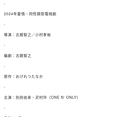
-
2024年愛情、同性類型電視劇
-
導演：古厩智之／小村孝裕
-
編劇：古厩智之
-
原作：おげれつたなか
-
主演：別府由来、沢村玲（ONE N' ONLY）
-