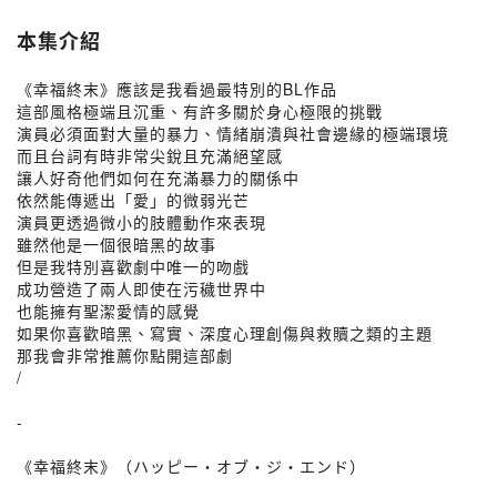
本集介紹
《幸福終末》應該是我看過最特別的BL作品
這部風格極端且沉重、有許多關於身心極限的挑戰
演員必須面對大量的暴力、情緒崩潰與社會邊緣的極端環境
而且台詞有時非常尖銳且充滿絕望感
讓人好奇他們如何在充滿暴力的關係中
依然能傳遞出「愛」的微弱光芒
演員更透過微小的肢體動作來表現
雖然他是一個很暗黑的故事
但是我特別喜歡劇中唯一的吻戲
成功營造了兩人即使在污穢世界中
也能擁有聖潔愛情的感覺
如果你喜歡暗黑、寫實、深度心理創傷與救贖之類的主題
那我會非常推薦你點開這部劇
/
-
《幸福終末》（ハッピー・オブ・ジ・エンド）