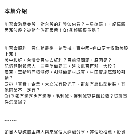
本集介紹
川習會激勵美股，對台股的利弊如何看？三星準罷工，記憶體
再漲波段？被動全族群表態！Q1季報觀察重點？
川習會順利，黃仁勳最後一刻登機，賣中國+進口便宜激勵美股
上漲！
美中和好，台灣會否失去紅利？目前沒問題，原因是？
記憶體財報驚人，三星準備罷工，這次能否再漲一大段？
國巨、華新科同噴漲停，AI漲價題材成真，村田實施庫藏股引
動？
要挑「真實」企業，大立光有矽光子、群創有扇出型封裝，其
他同業不一定有？
Q1季報有驚喜也有驚嚇，毛利減、獲利減容易釀殺盤？貿聯事
件怎麼辦？
-------
節目內容純屬主持人與來賓個人經驗分享，非個股推薦。投資