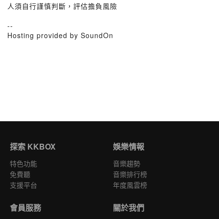
人須自行謹慎判斷，評估擔負風險
--
Hosting provided by SoundOn
探索 KKBOX
娛樂情報
特色功能
音樂趨勢
免費聽
音樂排行榜
支援平台
年度風雲榜
會員服務
關於我們