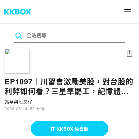
分享
EP1097｜川習會激勵美股，對台股的
利弊如何看？三星準罷工，記憶體再
漲波段？被動全族群表態！Q1季報觀
兆華與股惑仔
察重點？ft.報價天王 林信富
2026-05-14
·
52 分鐘
在 KKBOX 免費聽