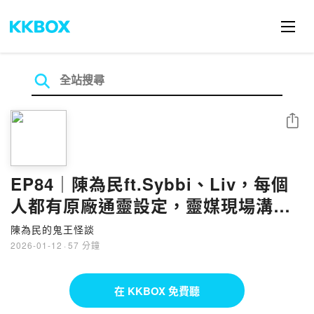
分享
EP84｜陳為民ft.Sybbi、Liv，每個
人都有原廠通靈設定，靈媒現場溝
通？｜為民也有約｜鬼故事｜靈異事
陳為民的鬼王怪談
件
2026-01-12
·
57 分鐘
在 KKBOX 免費聽