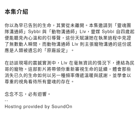
本集介紹
你以為早已告別的生命，其實從未離開。本集邀請到「靈魂團
隊溝通師」Sybbi 與「動物溝通師」Liv，靈媒 Sybbi 自四歲起
便能聽見內心溫和的引導聲，這份天賦讓她在執業過程中見證
了無數動人瞬間，而動物溝通師 Liv 則主張寵物溝通的這份感
應是人類被遺忘的「原廠設定」。
在訪談現場的震撼實測中，Liv 在毫無資訊的情況下，連結為民
哥的寵物。這部影片將帶領你重新審視生命的延續，體會那些
消失已久的生命如何以另一種頻率傳遞溫暖與感謝，並學會以
尊重的視角看待所有靈魂的存在。
念念不忘，必有迴響。
--
Hosting provided by SoundOn