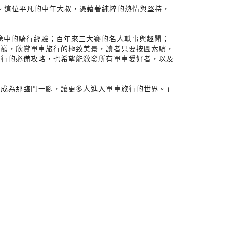
公尺。這位平凡的中年大叔，憑藉著純粹的熱情與堅持，
途中的騎行經驗；百年來三大賽的名人軼事與趣聞；
山巔，欣賞單車旅行的極致美景，讀者只要按圖索驥，
旅行的必備攻略，也希望能激發所有單車愛好者，以及
能成為那臨門一腳，讓更多人進入單車旅行的世界。」