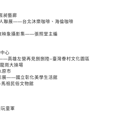
恆昶藝廊
風景攝影六人聯展——台北沐樂咖啡、海倫咖啡
軍旅映象攝影集——張照堂主編
é
化中心
展——高雄左營再見捌捌陸–臺灣眷村文化園區
壢龍崗大操場
韓水原市
攝影展——國立彰化美學生活館
–馬祖民俗文物館
樂玩童軍