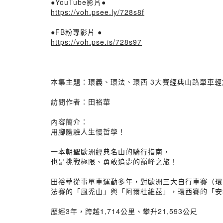
●YouTube影片●
https://voh.psee.ly/728s8f
●FB粉專影片 ●
https://voh.pse.is/728s97
本集主題：環義、環法、環西 3大賽經典山路單車
訪問作者：田裕華
內容簡介：
用腳體驗人生慢哲學！
一本朝聖歐洲經典名山的騎行指南，
也是挑戰極限、勇敢追夢的巔峰之旅！
田裕華從事單車運動多年，對歐洲三大自行車賽（環義
法賽的「風禿山」與「阿爾杜維茲」，環西賽的「安
歷經3年，跨越1,714公里、攀升21,593公尺