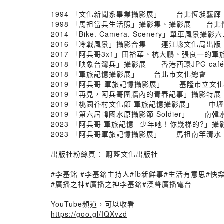
1994 「文化新聞系畢業攝影展」——台北恆昶藝廊
1998 「馬祖當兵生活照」攝影集、攝影展——台北
2014 「Bike. Camera. Scenery」單車
2016 「冷戰風景」攝影合集——連江縣文化局出版
2017 「阿兵哥3x1」田裕華、杭大鵬、張良一的
2018 「映象台灣兵」攝影展——香港西環JPG caf
2018 「軍旅記憶攝影展」——台北市文化總會
2019 「阿兵哥-軍旅記憶攝影展」——基隆市立文
2019 「再見，阿兵哥圍牆內的青春記事」攝影特
2019 「桃園眷村文化節 軍旅記憶攝影展」——中
2019 「第六屆韓國水原攝影節 Soldier」——南
2023 「阿兵哥 軍旅記憶--少年吔！你幾梯的?」
2023 「阿兵哥軍旅記憶攝影展」——馬祖南竿清水
出版社粉絲頁： 蔚藍文化出版社
#李基銘 #李基銘主持人#fb新鮮事#生活有意思#快
#廣播之神#廣播之神李基銘#漢聲廣播電台
YouTube頻道，可以收看
https://goo.gl/IQXvzd