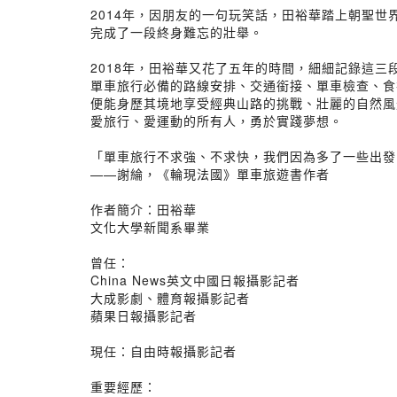
2014年，因朋友的一句玩笑話，田裕華踏上朝聖世界
完成了一段終身難忘的壯舉。
2018年，田裕華又花了五年的時間，細細記錄這
單車旅行必備的路線安排、交通銜接、單車檢查、食
便能身歷其境地享受經典山路的挑戰、壯麗的自然風
愛旅行、愛運動的所有人，勇於實踐夢想。
「單車旅行不求強、不求快，我們因為多了一些出發
——謝綸，《輪現法國》單車旅遊書作者
作者簡介：田裕華
文化大學新聞系畢業
曾任：
China News英文中國日報攝影記者
大成影劇、體育報攝影記者
蘋果日報攝影記者
現任：自由時報攝影記者
重要經歷：