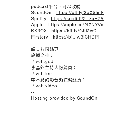
podcast平台，可以收聽
SoundOn
https://bit.ly/3oXSlmF
Spotify
https://spoti.fi/2TXxH7V
Apple
https://apple.co/2I7NYVc
KKBOX
https://bit.ly/2JlI3wC
Firstory
https://bit.ly/3lCHDPi
請支持粉絲頁
廣播之神：
/ voh.god
李基銘主持人粉絲頁：
/ voh.lee
李基銘的影音頻道粉絲頁：
/
voh.video
--
Hosting provided by SoundOn