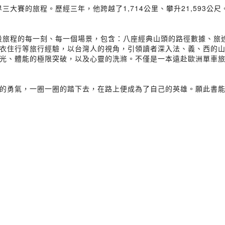
三大賽的旅程。歷經三年，他跨越了1,714公里、攀升21,593
三段旅程的每一刻、每一個場景，包含：八座經典山頭的路徑數據、旅
衣住行等旅行經驗，以台灣人的視角，引領讀者深入法、義、西的
光、體能的極限突破，以及心靈的洗滌。不僅是一本遠赴歐洲單車
的勇氣，一圈一圈的踏下去，在路上便成為了自己的英雄。願此書