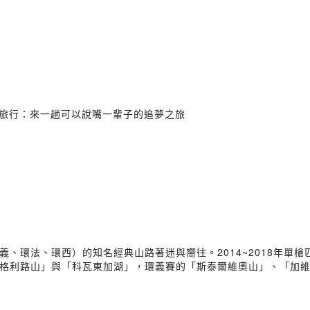
輕旅行：來一趟可以說嘴一輩子的追夢之旅
、環法、環西）的知名經典山路著迷與嚮往。2014~2018年單
格利路山」與「科瓦東加湖」，環義賽的「斯泰爾維奧山」、「加