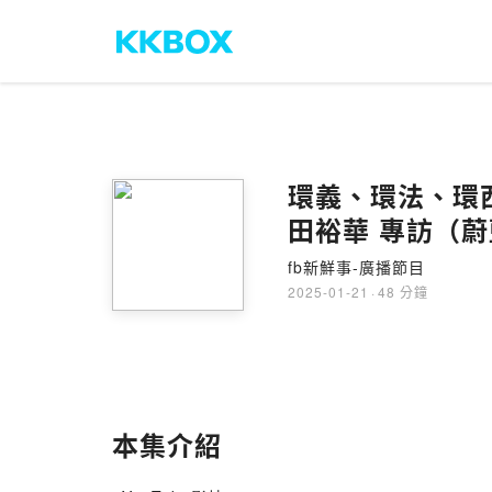
環義、環法、環
田裕華 專訪（
fb新鮮事-廣播節目
2025-01-21
·
48 分鐘
本集介紹