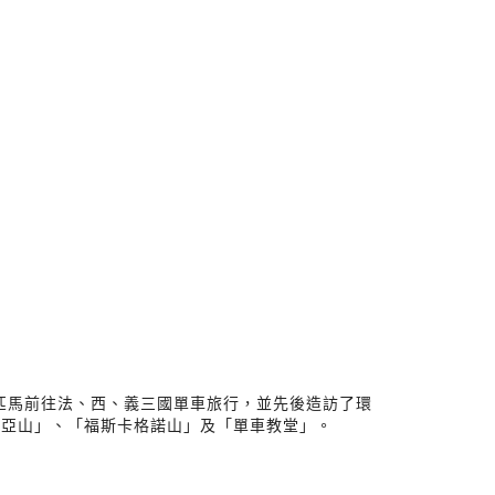
槍匹馬前往法、西、義三國單車旅行，並先後造訪了環
維亞山」、「福斯卡格諾山」及「單車教堂」。