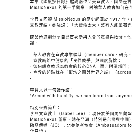
本集《國度換日線》邀請兩位北美宣教人，國際差會
MissioNexus 的第一手觀察，討論華人教會如
李貝文回顧 MissioNexus 的歷史起源於 1917 
宣教連結。她強調：「大使命太大，沒有人能單獨完成。」
陳晶傳道則分享自己首次參與大會的震撼與啟發。他
證。
- 華人教會在宣教專業領域（member care、
- 宣教網絡中健康的「良性競爭」與國度胸懷；
- 如何讓宣教成為教會的核心DNA，而非附屬部門；
- 宣教的起點就在「街坊之間與世界之端」（across the st
-
李貝文以一句話作結：
“Armed with humility, we can learn 
特別來賓簡介：
李貝文宣教士（Isabel Lee）：現任於美國馬里蘭
MissioNexus 董事。她在亞洲（特別是台灣
陳晶傳道（JC）：北美使者協會（Ambassadors f
化見證。