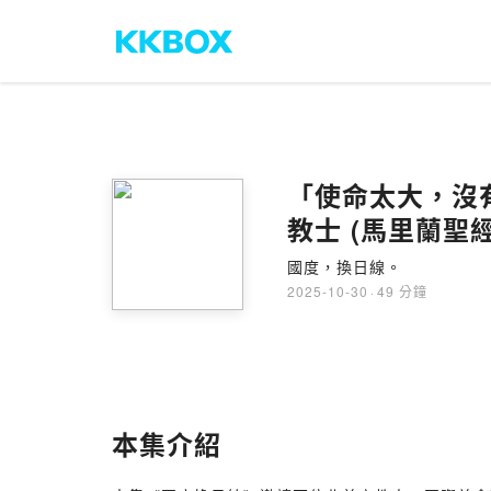
「使命太大，沒有人能
教士 (馬里蘭聖經
國度，換日線。
2025-10-30
·
49 分鐘
本集介紹