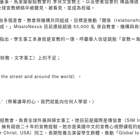
董事、馬里蘭聖經教會的 李貝文宣教士，以及使者協會的 陳晶傳道
何在全球宣教網絡中被聽見、被看見、並成為祝福。
年，由多個差會、教會與機構共同組成，目標是推動「關係（relationships
MissioNexus 目前連結超過 53,000 名 來自教會、機
指出，學生事工本身就是宣教的一環，呼籲華人信徒跳脫「宣教＝
研究、財務、文字事工）上的不足；
reet and around the world）。
from anyone.”（帶著謙卑的心，我們就能向任何人學習。）
聖經教會，負責全球外展與婦女事工。她目前是國際差傳協會（SIM Inte
與中國）擁有超過二十年的宣教經驗。她亦是美國中文的宣教心視野課程
or Christ, USA）同工，長期牧養北美留學生群體，推動「Glob