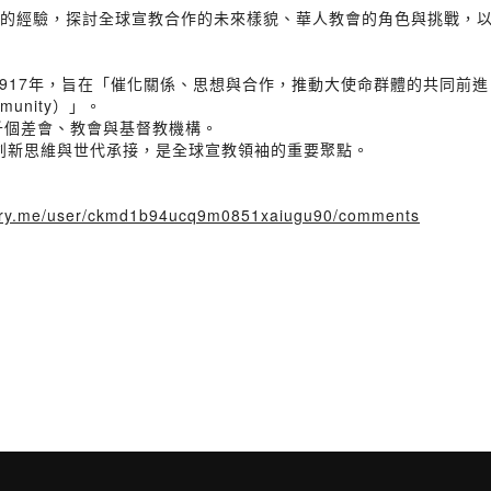
2025 大會 的經驗，探討全球宣教合作的未來樣貌、華人教會的角色與挑
7年，旨在「催化關係、思想與合作，推動大使命群體的共同前進（Catalyzing 
Community）」。
上千個差會、教會與基督教機構。
化合作、創新思維與世代承接，是全球宣教領袖的重要聚點。
story.me/user/ckmd1b94ucq9m0851xaiugu90/comments