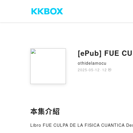
[ePub] FUE CU
othidelamocu
2025-05-12
·
12 秒
本集介紹
Libro FUE CULPA DE LA FISICA CUANTICA De