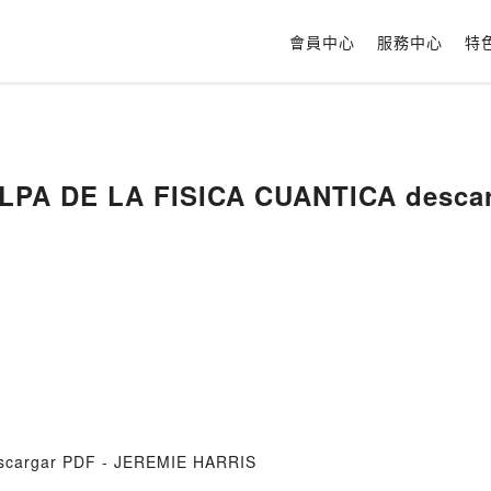
會員中心
服務中心
特
LPA DE LA FISICA CUANTICA descarg
scargar PDF - JEREMIE HARRIS