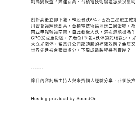
創高變殺盤？輝達新高、台積電技術論壇怎麼沒幫助
創新高後立即下殺，韓股暴跌6%，因為三星罷工確
川習會讓輝達創高，台積電技術論壇送三層蛋糕，為
南亞申報轉讓南電，自此載板大跌，這次還能撿嗎？
CPO又成重災區，先看Q1季報+跌停鎖死張數少，
大立光漲停，留意好公司龍頭股的補漲效應？金居又
世界先進被台積電處分，下周成熟製程將有賣壓？
-------
節目內容純屬主持人與來賓個人經驗分享，非個股推
--
Hosting provided by SoundOn