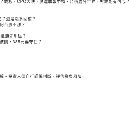
？載板、CPO大跌，廣達季報中槍，台積處分世界，對誰能有信心
定？還是漲多回檔？
何台股不漲？
光纖類先別碰？
被關，385元要守住？
薦。投資人須自行謹慎判斷，評估擔負風險