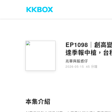
EP1098｜創
達季報中槍，台積
兆華與股惑仔
2026-05-15
·
45 分鐘
本集介紹