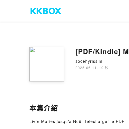
[PDF/Kindle] M
socehyrissim
2025-06-11
·
10 秒
本集介紹
Livre Mariés jusqu'à Noël Télécharger le PDF -