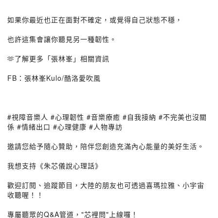
如果你最近也正在面對不確定，或覺得自己狀態不穩，
也許這集會讓你聽見另一種韌性。
🫶了解更多「張林峯」相關資訊
FB：張林峯Kulo/酷洛愛吹風
#視障音樂人 #心理韌性 #音樂療癒 #自我接納 #不完美也沒關
係 #情緒出口 #心理健康 #人物專訪
邀請您給予隨心贊助，陪伴您創造充滿內心能量的美好生活。
我想支持《朱芯儀說心理話》
歡迎訂閱、追蹤節目，大陸的朋友也可透過喜瑪拉雅、小宇宙
收聽喔！！
專屬聽眾的Q&A管道，"芯裡問"上線囉！