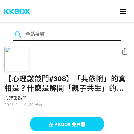
分享
【心理敲敲門#308】「共依附」的真
相是？什麼是解開「親子共生」的溫
柔練習？
心理敲敲門
2026-01-10
·
29 分鐘
在 KKBOX 免費聽