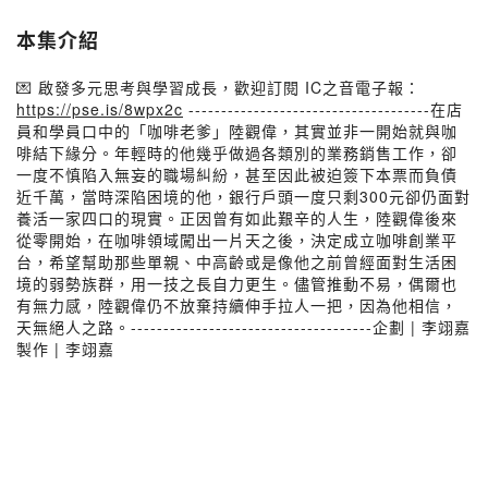
本集介紹
💌 啟發多元思考與學習成長，歡迎訂閱 IC之音電子報：
https://pse.is/8wpx2c
-------------------------------------在店
員和學員口中的「咖啡老爹」陸觀偉，其實並非一開始就與咖
啡結下緣分。年輕時的他幾乎做過各類別的業務銷售工作，卻
一度不慎陷入無妄的職場糾紛，甚至因此被迫簽下本票而負債
近千萬，當時深陷困境的他，銀行戶頭一度只剩300元卻仍面對
養活一家四口的現實。正因曾有如此艱辛的人生，陸觀偉後來
從零開始，在咖啡領域闖出一片天之後，決定成立咖啡創業平
台，希望幫助那些單親、中高齡或是像他之前曾經面對生活困
境的弱勢族群，用一技之長自力更生。儘管推動不易，偶爾也
有無力感，陸觀偉仍不放棄持續伸手拉人一把，因為他相信，
天無絕人之路。-------------------------------------企劃 | 李翊嘉
製作 | 李翊嘉