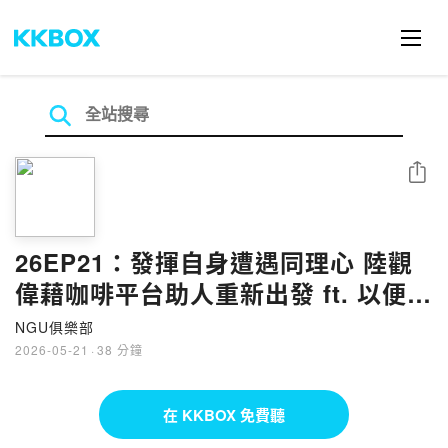
分享
26EP21：發揮自身遭遇同理心 陸觀
偉藉咖啡平台助人重新出發 ft. 以便以
謝手感咖啡創辦人 陸觀偉 (咖啡老爹)
NGU俱樂部
2026-05-21
·
38 分鐘
在 KKBOX 免費聽