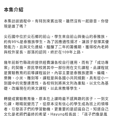
本集介紹
本集訪談過程中，有特別來賓出現，雖然沒有一起錄音，你發
現是誰了嗎？
尖石國中位於尖石鄉的前山，學生來自前山與後山的泰雅族，
約有95%是泰雅族學生。為了因應適性揚才，讓孩子發揮其優
勢能力，且與文化連結，醞釀了二年的籌備期，獲得校內老師
與校外家長、部落的認同，終於在109年上路。
幾年前新竹縣政府提供經費讓各校自行運用，而有了「成功專
案」的契機，原民學校將其中一部份用在文化課程，此課程就
是實驗教育的前導課程設計。內容主要是泰雅族建築、編織、
樂舞、小米、雕刻等，課程是與各國小共同規劃，具有從小一
到國中的完整連貫性，各校特別將英文列為重點，以文化為基
礎，改編現在的英文課程，以此來教導學生。
轉變成實驗教育後，原本在上課時最不感興趣的孩子，一到文
化課，眼睛就變亮了，從原本沒有信心的學生成為班上的領導
者，引發孩子們的學習動機，更重要的是認識自己，知道自己
文化是老師們最終的希望。Hayung校長說：「孩子們像是風