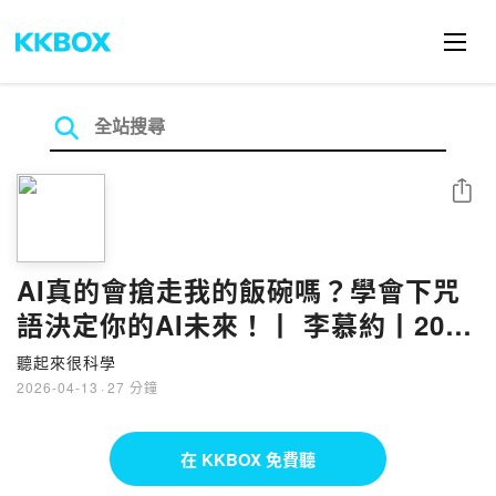
分享
AI真的會搶走我的飯碗嗎？學會下咒
語決定你的AI未來！丨 李慕約丨2026
EP187丨聽起來很科學
聽起來很科學
2026-04-13
·
27 分鐘
在 KKBOX 免費聽