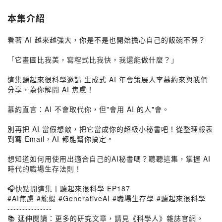
本集介紹
看著 AI 越來越強大，你是不是也開始擔心自己的飯碗不保？
「它畫圖比我美，寫程式比我快，我還能做什麼？」
這集聽起來很科學邀請 生成式 AI 年會策展人李慕約來與我們
分享，為你解開 AI 焦慮！
慕約直言：AI 不會取代你，但"會用 AI 的人"會。
別再把 AI 當假想敵，把它當成你的超級小秘書吧！從整理報表
到寫 Email，AI 都能幫你搞定。
想知道如何用使用出適合自己的AI秘書嗎？聽聽這集，掌握 AI
時代的職場生存法則！
🎧快點開這集丨聽起來很科學 EP187
#AI焦慮 #龍蝦 #GenerativeAI #職場生存學 #聽起來很科學
---------------
📚 延伸閱讀：更多的研究文章，請見《科學人》雜誌官網。