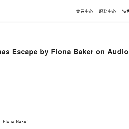
會員中心
服務中心
特
mas Escape by Fiona Baker on Audi
- Fiona Baker