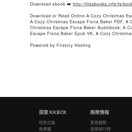
Download ebook ➡
http://filesbooks.info/fs/b
Download or Read Online A Cozy Christmas Es
A Cozy Christmas Escape Fiona Baker PDF, A 
Christmas Escape Fiona Baker Audiobook, A Co
Escape Fiona Baker Epub VK, A Cozy Christma
Powered by Firstory Hosting
探索 KKBOX
娛樂情報
特色功能
音樂趨勢
免費聽
音樂排行榜