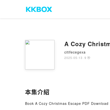
A Cozy Christ
citifecegexa
2025-05-13
·
9 秒
本集介紹
Book A Cozy Christmas Escape PDF Download 