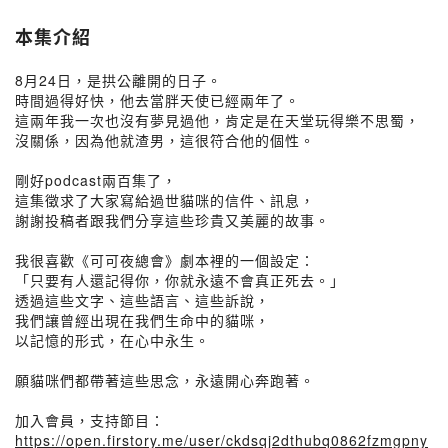
本集介紹
8月24日，是拱公離開的日子。
時間過得好快，他去當胖天使已經兩年了。
這兩年我一次也沒有夢見過他，肯定是在天堂玩得樂不思蜀，
沒關係，因為他就渣男，這很符合他的個性。
剛好podcast兩百集了，
這集徵求了大家寫給過世貓咪的信件、訊息，
謝謝投稿者跟我們分享這些珍貴又美麗的故事。
我很喜歡《可可夜總會》劇本裡的一個設定：
「只要有人還記得你，你就永遠不會真正死去。」
透過這些文字、這些語言、這些訴說，
我們讓曾經出現在我們生命中的貓咪，
以記憶的形式，在心中永生。
願貓咪們都帶著這些思念，永遠開心奔跑著。
加入會員，支持節目：
https://open.firstory.me/user/ckdsqj2dthubq0862fzmgpny