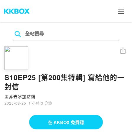
分享
S10EP25 [第200集特輯] 寫給他的一
封信
墨菲去冰加點貓
2025-08-25
·
1 小時 3 分鐘
在 KKBOX 免費聽