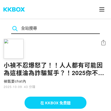
分享
小禎不忍爆怒了！！人人都有可能因
為這樣淪為詐騙幫手？！2025你不能
不知的最新詐騙手法大公開！！ | 禎
禎甄要chat內
甄要chat內 | Podcast EP32 | 小禎
2025-10-09
·
43 分鐘
佩甄 社群 網路 AI 反詐
在 KKBOX 免費聽