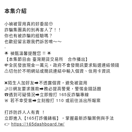
本集介紹
小禎被冒用真的好委屈🥺
詐騙集團真的別再害人了！！
你也有被詐騙的經驗嗎？
也歡迎留言跟我們訴苦唷～～
-
🌟 禎甄溫馨提醒您 !! 🌟
【本集節目由 臺灣期貨交易所 合作播出】
💸全民發放現金一萬元，政府不會發簡訊要求點選連結領錢
⚠️切勿於不明網站或簡訊連結中輸入個資、信用卡資訊
❌陌生人加好友➡️不透露個資，避免被盜用
🤳🏻網友要求匯款➡️務必提高警覺，警惕金錢話題
☎️遇到可疑情況➡️立即撥打 165反詐騙專線
🚨 ️若不幸受害➡️立刻撥打 110 或前往派出所報案
打詐防詐人人有責 ！
立即進入【165打詐儀錶板】，掌握最新詐騙案例與手法
👉
https://165dashboard.tw/