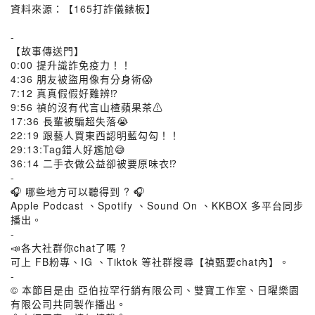
資料來源：【165打詐儀錶板】
-
【故事傳送門】
0:00 提升識詐免疫力！！
4:36 朋友被盜用像有分身術😱
7:12 真真假假好難辨⁉️
9:56 禎的沒有代言山楂蘋果茶⚠️
17:36 長輩被騙超失落😭
22:19 跟藝人買東西認明藍勾勾！！
29:13:Tag錯人好尷尬😅
36:14 二手衣做公益卻被要原味衣⁉️
-
🎧 哪些地方可以聽得到 ? 🎧
Apple Podcast 、Spotify 、Sound On 、KKBOX 多平台同步
播出。
-
📣各大社群你chat了嗎 ?
可上 FB粉專、IG 、Tiktok 等社群搜尋【禎甄要chat內】。
-
© 本節目是由 亞伯拉罕行銷有限公司、雙寶工作室、⽇曜樂園
有限公司共同製作播出。