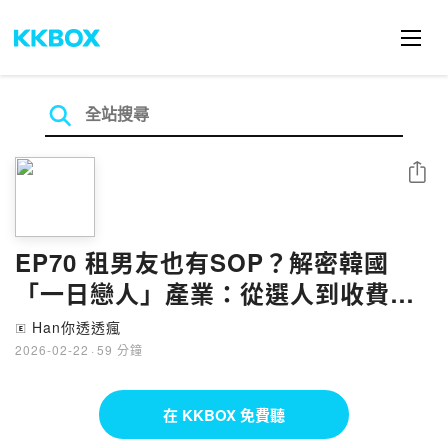
分享
EP70 租男友也有SOP？解密韓國
「一日戀人」產業：從選人到收費全
公開！ ft. 蓁蓁
Han你透透瘋
🄴
2026-02-22
·
59 分鐘
在 KKBOX 免費聽