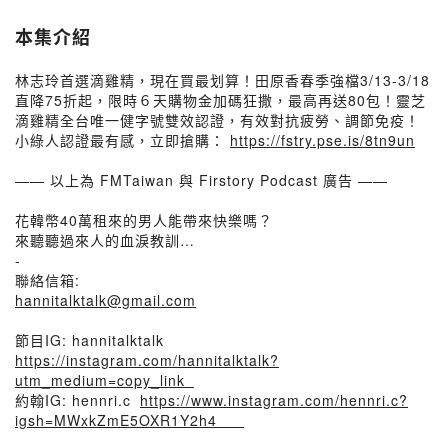
本集介紹
林志玲首選滴雞精，現在買最划算！田原香春季強檔3/13-3/18
直降75折起，限時６天購物金加碼狂撒，最高再送80包！靈芝
滴雞精全台唯一健字號雙效認證，有效對抗疲勞、調節免疫！
小綠人認證最有感，立即搶購：
https://fstry.pse.is/8tn9un
—— 以上為 FMTaiwan 與 Firstory Podcast 廣告 ——
花韓幣40萬租來的男人能帶來快樂嗎？
來聽聽過來人的血淚教訓…
-
聯絡信箱:
hannitalktalk@gmail.com
節目IG: hannitalktalk
https://instagram.com/hannitalktalk?
utm_medium=copy_link
約翰IG: hennri.c
https://www.instagram.com/hennri.c?
igsh=MWxkZmE5OXR1Y2h4