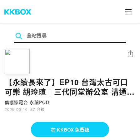
分享
【永續長來了】EP10 台灣太古可口
可樂 胡玲瑄｜三代同堂辦公室 溝通0
隔閡靠這招！
倡議家電台 永續POD
2025-06-16
·
57 分鐘
在 KKBOX 免費聽