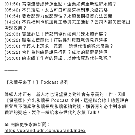
(01:50) 當潮流變成營運重點，企業如何重新理解永續？
(05:42) 不只環境，太古可口可樂這樣制定永續策略
(10:54) 要看影響力或影響性？永續長期投資心法公開
(14:20) 不靠福利也能讓員工參與志工活動？公司內部怎麼滾出
雪球效應？
(22:03) 實戰心法！跨部門協作如何加速永續進展？
(30:22) 職場去標籤化！打破性別與職務偏見靠這招
(35:36) 年輕人上班求「意義」 跨世代價值觀怎麼喬？
(50:22) 合作為何總是說易行難？成功的關鍵是這個
(53:00) 給永續工作者的建議：以使命感取代任務觀？
────
【永續長來了！】Podcast 系列
綠領人才正夯，新人才也渴望投身對社會有意義的工作，因此
《倡議家》推出永續長 Podcast 企劃，透過聯合線上總經理官
振萱與不同產業永續長與永續領袖對談，解答青年心中對永續
職涯的疑惑，製作一檔給未來世代的永續 Talk！
📖 閱讀更多永續新聞：
https://ubrand.udn.com/ubrand/index