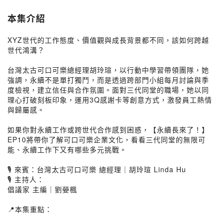
本集介紹
XYZ世代的工作態度、價值觀與成長背景都不同，該如何跨越
世代鴻溝？
台灣太古可口可樂總經理胡玲瑄，以行動中學習帶領團隊，她
強調，永續不是單打獨鬥，而是透過跨部門小組每月討論與季
度檢視，建立信任與合作氛圍。面對三代同堂的職場，她以同
理心打破刻板印象，運用3Q感謝卡等創意方式，激發員工熱情
與歸屬感。
如果你對永續工作或跨世代合作感到困惑，【永續長來了！】
EP10將帶你了解可口可樂企業文化，看看三代同堂的無限可
能、永續工作下又有哪些多元挑戰。
🎙️ 來賓：台灣太古可口可樂 總經理｜胡玲瑄 Linda Hu
🎙️ 主持人：
倡議家 主編｜劉嫈楓
📍本集重點：