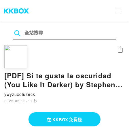
分享
[PDF] Si te gusta la oscuridad
(You Like It Darker) by Stephen
King
ywyzuxoluzeck
2025-05-12
·
11 秒
在 KKBOX 免費聽