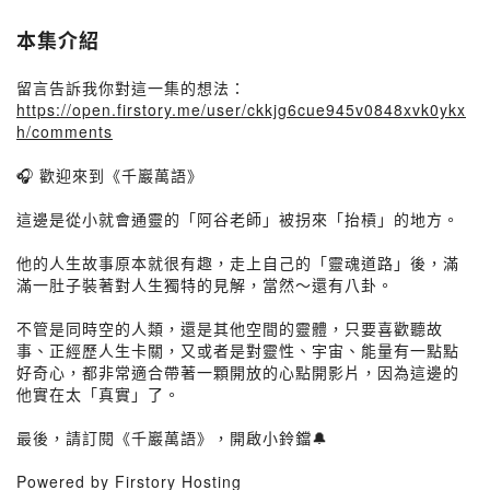
本集介紹
留言告訴我你對這一集的想法：
https://open.firstory.me/user/ckkjg6cue945v0848xvk0ykx
h/comments
🎧 歡迎來到《千巖萬語》
這邊是從小就會通靈的「阿谷老師」被拐來「抬槓」的地方。
他的人生故事原本就很有趣，走上自己的「靈魂道路」後，滿
滿一肚子裝著對人生獨特的見解，當然～還有八卦。
不管是同時空的人類，還是其他空間的靈體，只要喜歡聽故
事、正經歷人生卡關，又或者是對靈性、宇宙、能量有一點點
好奇心，都非常適合帶著一顆開放的心點開影片，因為這邊的
他實在太「真實」了。
最後，請訂閱《千巖萬語》，開啟小鈴鐺🔔
Powered by Firstory Hosting