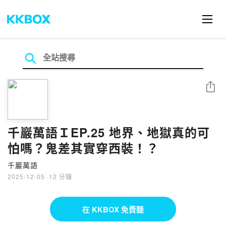
分享
千巖萬語ＩEP.25 地界、地獄真的可
怕嗎？鬼差其實穿西裝！？
千巖萬語
2025-12-05
·
12 分鐘
在 KKBOX 免費聽