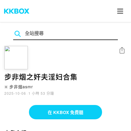
分享
步非烟之奸夫淫妇合集
步非烟asmr
🄴
2025-10-06
·
1 小時 53 分鐘
在 KKBOX 免費聽