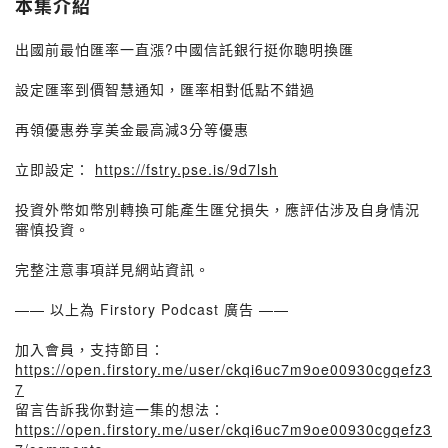
本集介紹
出國前最怕匯率一直漲?中國信託銀行挺你聰明換匯
設定匯率到價智慧通知，匯率相對低點不錯過
再領優惠券享美金最高減3分等優惠
立即設定：
https://fstry.pse.is/9d7lsh
投資外幣如幣別轉換可能產生匯兌損失，應評估涉及自身情況
審慎投資。
完整注意事項詳見網站資訊。
—— 以上為 Firstory Podcast 廣告 ——
加入會員，支持節目：
https://open.firstory.me/user/ckqi6uc7m9oe00930cgqefz3
7
留言告訴我你對這一集的想法：
https://open.firstory.me/user/ckqi6uc7m9oe00930cgqefz3