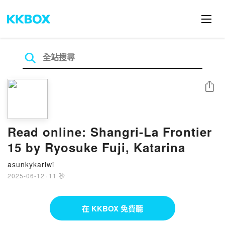
分享
Read online: Shangri-La Frontier
15 by Ryosuke Fuji, Katarina
asunkykariwi
2025-06-12
·
11 秒
在 KKBOX 免費聽