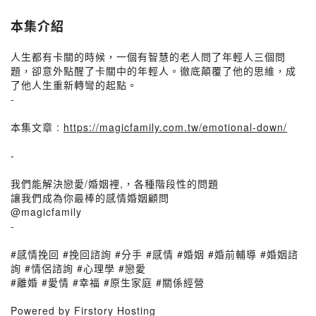
本集介紹
人生都有卡關的時候，一個有智慧的老人問了年輕人三個問
題，卻意外點醒了卡關中的年輕人。徹底顛覆了他的思維，成
了他人生重新轉彎的起點。
-
本集文章 :
https://magicfamily.com.tw/emotional-down/
-
我們能解決戀愛/婚姻裡,，各種階段性的問題
讓我們成為你最棒的感情婚姻顧問
@magicfamily
-
#感情挽回 #挽回諮詢 #分手 #感情 #婚姻 #婚前輔導 #婚姻諮
詢 #情侶諮詢 #心理學 #戀愛
#離婚 #愛情 #幸福 #原生家庭 #關係經營
Powered by Firstory Hosting