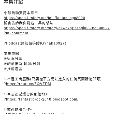
本集介紹
小額贊助支持本節目：
https://open.firstory.me/join/fantasticgc2020
留言告訴我你對這一集的想法：
https://open.firstory.me/story/ckw5xnj1fz5gk0878ol3iu9vx
?m=comment
?Podcast通知請追蹤IG?haha0927t
本集重點：
✳近況分享
✳戲劇推薦 韓劇/日劇
✳推薦遊戲
✨本週工商服務(只要從下方網址進入的任何頁面購物即可)：
?
https://reurl.cc/ZQVZDM
✨弓長靈感爆發的那個地方
?
https://fantastic-gc-2018.blogspot.com/
✨歡迎邀請合作~