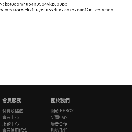
user/ckpt8qqmhup4n0964ykz009pp
story.me/story/ckzfn6ycn05yd0873nko7osof?m=comment
會員服務
關於我們
付費及儲值
關於 KKBOX
會員中心
新聞中心
服務中心
廣告合作
會員使用條款
聯絡我們