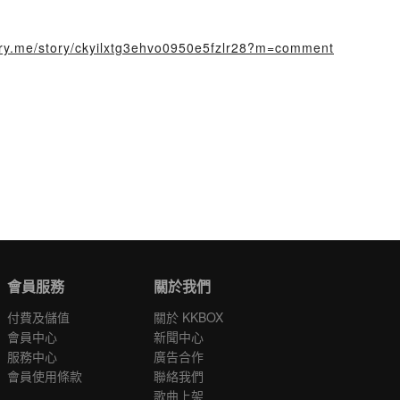
tory.me/story/ckyilxtg3ehvo0950e5fzlr28?m=comment
會員服務
關於我們
付費及儲值
關於 KKBOX
會員中心
新聞中心
服務中心
廣告合作
會員使用條款
聯絡我們
歌曲上架