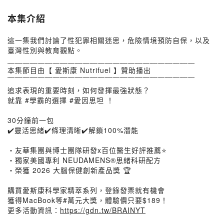
本集介紹
這一集我們討論了性犯罪相關迷思，危險情境預防自保，以及
臺灣性別與教育觀點。
﹏﹏﹏﹏﹏﹏﹏﹏﹏﹏﹏﹏﹏﹏﹏﹏﹏﹏﹏﹏﹏﹏﹏﹏﹏
本集節目由【 愛斯康 Nutrifuel 】贊助播出
﹋﹋﹋﹋﹋﹋﹋﹋﹋﹋﹋﹋﹋﹋﹋﹋﹋﹋﹋﹋﹋﹋﹋﹋﹋
追求表現的重要時刻，如何發揮最強狀態？
就靠 #學霸的選擇 #愛因思坦 ！
30分鐘前一包
✔️靈活思緒✔️條理清晰✔️解鎖100%潛能
・友華集團與博士團隊研發x百位醫生好評推薦⭐️
・獨家美國專利 NEUDAMENS®思緒科研配方
・榮獲 2026 大腦保健創新產品獎 🏆
購買愛斯康科學家精萃系列，登錄發票就有機會
獲得MacBook等#萬元大獎，體驗價只要$189！
更多活動資訊：
https://gdn.tw/BRAINYT