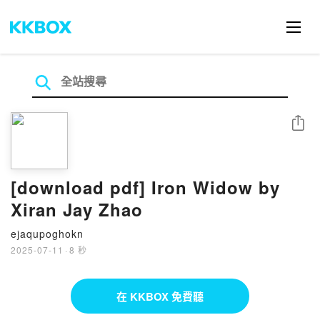
分享
[download pdf] Iron Widow by
Xiran Jay Zhao
ejaqupoghokn
2025-07-11
·
8 秒
在 KKBOX 免費聽