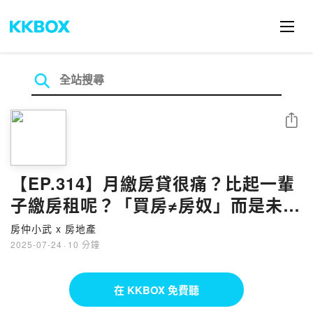
分享
【EP.314】月繳房貸很痛？比起一輩
子繳房租呢？「買房≠房奴」而是未來
的底氣！｜仁武房仲｜數位房仲團隊
房仲小武 x 房地產
｜小武線上賞屋
2025-07-24
·
10 分鐘
在 KKBOX 免費聽