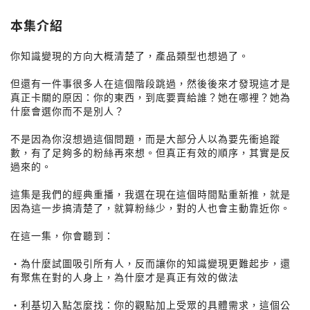
本集介紹
你知識變現的方向大概清楚了，產品類型也想過了。
但還有一件事很多人在這個階段跳過，然後後來才發現這才是
真正卡關的原因：你的東西，到底要賣給誰？她在哪裡？她為
什麼會選你而不是別人？
不是因為你沒想過這個問題，而是大部分人以為要先衝追蹤
數，有了足夠多的粉絲再來想。但真正有效的順序，其實是反
過來的。
這集是我們的經典重播，我選在現在這個時間點重新推，就是
因為這一步搞清楚了，就算粉絲少，對的人也會主動靠近你。
在這一集，你會聽到：
・為什麼試圖吸引所有人，反而讓你的知識變現更難起步，還
有聚焦在對的人身上，為什麼才是真正有效的做法
・利基切入點怎麼找：你的觀點加上受眾的具體需求，這個公