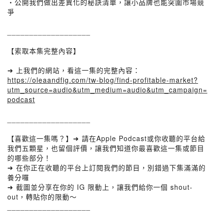
・公開我們做出差異化的秘訣清單，讓小品牌也能突圍市場競
爭
___________________
【索取本集完整內容】
➜ 上我們的網站，看這一集的完整內容：
https://oleaandfig.com/tw-blog/find-profitable-market?
utm_source=audio&utm_medium=audio&utm_campaign=
podcast
___________________
【喜歡這一集嗎？】➜ 請在Apple Podcast或你收聽的平台給
我們五顆星，也留個評價，讓我們知道你最喜歡這一集或節目
的哪些部分！
➜ 在你正在收聽的平台上訂閱我們的節目，別錯過下集滿滿的
養分囉
➜ 截圖並分享在你的 IG 限動上，讓我們給你一個 shout-
out，轉貼你的限動～
___________________