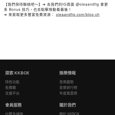
【我們保持聯絡吧～】➜ 去我們的IG頁面 @oleaandfig 拿更
多 Bonus 技巧，也去點擊限動看幕後！
➜ 來索取更多豐富免費資源：
oleaandfig.com/blog-ch
探索 KKBOX
娛樂情報
特色功能
音樂趨勢
免費聽
音樂排行榜
支援平台
年度風雲榜
會員服務
關於我們
付費及儲值
關於 KKBOX