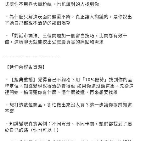
式讓你不用靠大量粉絲，也能讓對的人找到你
・為什麼只解決表面問題還不夠，真正讓人掏錢的，是你說出
了她自己都說不清楚的那個渴望
・「對話市調法」三個問題加一個留白技巧，比問卷有效十
倍，這樣聊天就能挖出受眾最真實的痛點和需求
___________________
【延伸內容＆資源】
・【經典重播】覺得自己不夠格？用「10%優勢」找到你的品
牌定位，知識變現說得清楚賣得動 如果你還沒聽這集，先從這
裡開始，搞清楚你有什麼、憑什麼被選，再來想要找誰
・想打造數位商品，卻怕做出來沒人買？這一步讓你提前知道
答案
・知識變現真實案例：不同背景、不同卡關，她們都找到了屬
於自己的路（你也可以！）