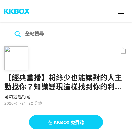
分享
【經典重播】粉絲少也能讓對的人主
動找你？知識變現這樣找到你的利基
切入點
可頌迷迷行銷
2026-04-21
·
22 分鐘
在 KKBOX 免費聽