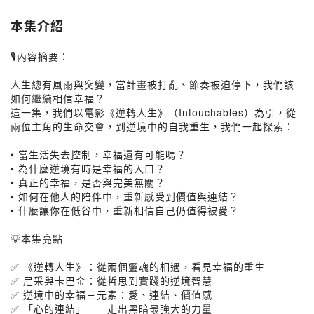
本集介紹
🎙內容摘要：
人生總有風雨與突變，當計畫被打亂、節奏被迫停下，我們該
如何繼續相信幸福？
這一集，我們以電影《逆轉人生》（Intouchables）為引，從
兩位主角的生命交會，到逆境中的自我重生，我們一起探索：
• 當生活失去控制，幸福還有可能嗎？
• 為什麼逆境有時是幸福的入口？
• 真正的幸福，是否與完美無關？
• 如何在他人的陪伴中，重新感受到價值與連結？
• 什麼讓你在低谷中，重新相信自己仍值得被愛？
💡本集亮點
✅ 《逆轉人生》：從兩個靈魂的相遇，看見幸福的重生
✅ 尼采與卡巴金：從哲思到實踐的逆境智慧
✅ 逆境中的幸福三元素：愛、連結、價值感
✅ 「心的連結」——走出黑暗最強大的力量