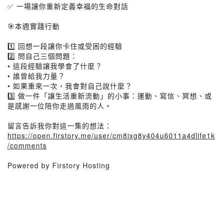
✅ 一場讓你重新定義幸福的生命對話
🎯本週實踐行動
1️⃣ 回想一段讓你卡住或受困的經驗
2️⃣ 問自己三個問題：
• 這段經驗讓我學會了什麼？
• 誰曾給我力量？
• 如果重來一次，我會對自己說什麼？
3️⃣ 做一件「讓生活重新流動」的小事：運動、寫信、冥想、或
是感謝一位陪你走過風雨的人。
留言告訴我你對這一集的想法：
https://open.firstory.me/user/cm8ixg8y404u6011a4dlife1k
/comments
Powered by Firstory Hosting