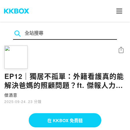
分享
EP12｜獨居不孤單：外籍看護真的能
解決爸媽的照顧問題？ft. 傑報人力資
源服務集團 Gary
傑酒意
2025-09-24
·
23 分鐘
在 KKBOX 免費聽