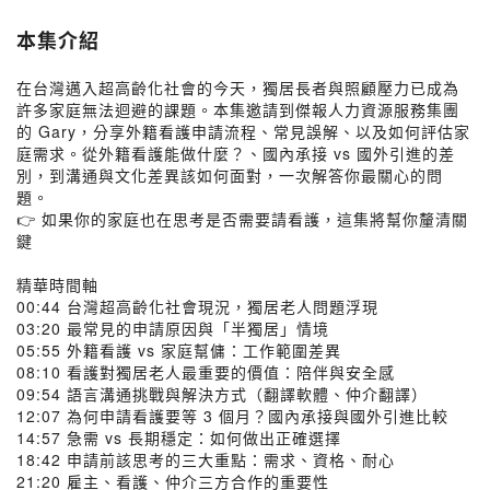
本集介紹
在台灣邁入超高齡化社會的今天，獨居長者與照顧壓力已成為
許多家庭無法迴避的課題。本集邀請到傑報人力資源服務集團
的 Gary，分享外籍看護申請流程、常見誤解、以及如何評估家
庭需求。從外籍看護能做什麼？、國內承接 vs 國外引進的差
別，到溝通與文化差異該如何面對，一次解答你最關心的問
題。
👉 如果你的家庭也在思考是否需要請看護，這集將幫你釐清關
鍵
精華時間軸
00:44 台灣超高齡化社會現況，獨居老人問題浮現
03:20 最常見的申請原因與「半獨居」情境
05:55 外籍看護 vs 家庭幫傭：工作範圍差異
08:10 看護對獨居老人最重要的價值：陪伴與安全感
09:54 語言溝通挑戰與解決方式（翻譯軟體、仲介翻譯）
12:07 為何申請看護要等 3 個月？國內承接與國外引進比較
14:57 急需 vs 長期穩定：如何做出正確選擇
18:42 申請前該思考的三大重點：需求、資格、耐心
21:20 雇主、看護、仲介三方合作的重要性