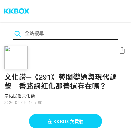
分享
文化讚─《291》藝閣變遷與現代調
整 香路網紅化那善還存在嗎？
宗佑民俗文化讚
2026-05-09
·
44 分鐘
在 KKBOX 免費聽