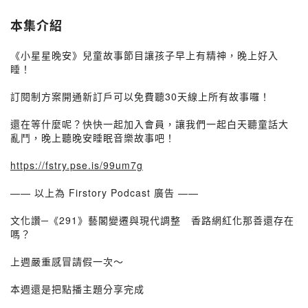
本集介紹
《小星星晚安》兒童故事節目讓孩子早上有精神，晚上好入
睡！
訂閱制方案開通新訂戶可以免費聽30天線上所有故事囉！
還在等什麼呢？快快一起加入會員，讓我們一起白天聽童話大
亂鬥，晚上聽晚安睡眠音樂故事吧！
https://fstry.pse.is/99um7g
—— 以上為 Firstory Podcast 廣告 ——
文化讚─《291》藝閣變遷與現代調整 香路網紅化那善還存在
嗎？
上週嚴重感冒請假一次～
本週還是把點播主題分享完成