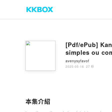
[Pdf/ePub] Kanji & Kana - Index alphabéti
simples ou com
extraits du Ka
avenysyfavof
Maisonneuve t
2025-05-16
·
27 秒
本集介紹