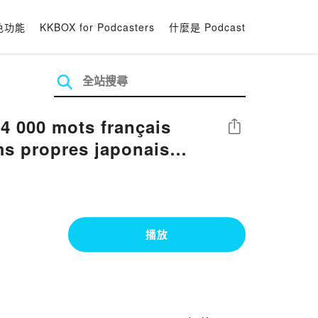
色功能
KKBOX for Podcasters
什麼是 Podcast
分享
ms propres japonais
1 caractères par
播放