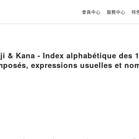
會員中心
服務中心
特
que des 14 000 mots français
posés, expressions usuelles et no
nji et Kana manuel et lexique des 214
éléchargement ebook