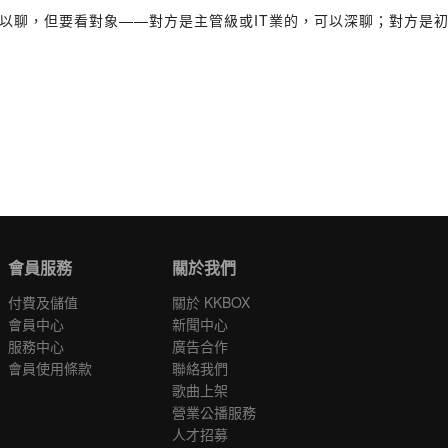
以聊，但要看對象——對方是主管級或IT業的，可以深聊；對方是初階同事，
會員服務
關於我們
付費及儲值
關於 KKBOX
會員中心
新聞中心
服務中心
廣告合作
會員使用條款
聯絡我們
歌曲上架
營業公播服務
人才招募