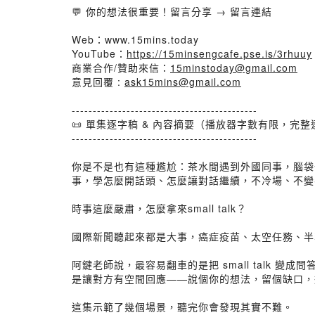
💬 你的想法很重要！留言分享 → 留言連結
Web：www.15mins.today
YouTube：
https://15minsengcafe.pse.is/3rhuuy
商業合作/贊助來信：
15minstoday@gmail.com
意見回覆 :
ask15mins@gmail.com
--------------------------------------------
📜 單集逐字稿 & 內容摘要（播放器字數有限，完
--------------------------------------------
你是不是也有這種尷尬：茶水間遇到外國同事，腦袋一片空
事，學怎麼開話頭、怎麼讓對話繼續，不冷場、不變
時事這麼嚴肅，怎麼拿來small talk？
國際新聞聽起來都是大事，癌症疫苗、太空任務、半
阿鍵老師說，最容易翻車的是把 small talk 變成問答
是讓對方有空間回應——說個你的想法，留個缺口，
這集示範了幾個場景，聽完你會發現其實不難。