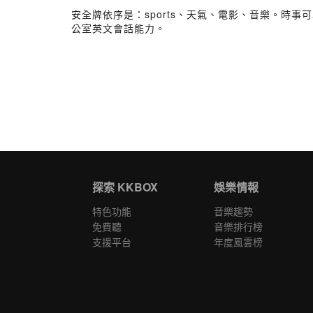
安全牌依序是：sports、天氣、電影、音樂。時事可
公室英文會話能力。
探索 KKBOX
娛樂情報
特色功能
音樂趨勢
免費聽
音樂排行榜
支援平台
年度風雲榜