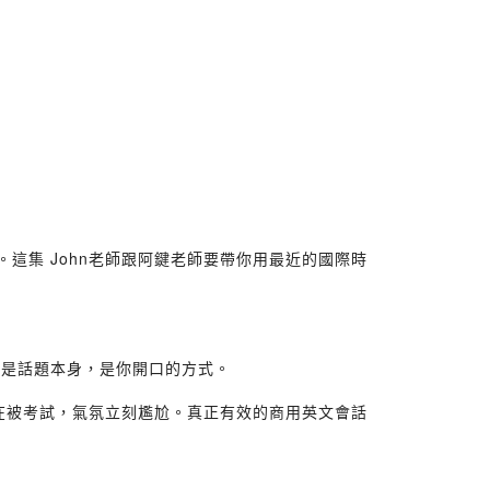
沒了。這集 John老師跟阿鍵老師要帶你用最近的國際時
不是話題本身，是你開口的方式。
一問對方覺得自己在被考試，氣氛立刻尷尬。真正有效的商用英文會話