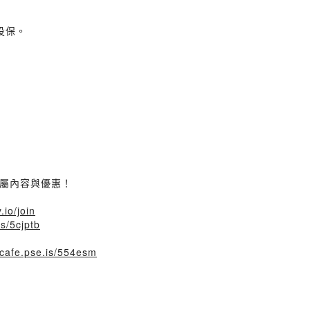
投保。
專屬內容與優惠！
.io/join
s/5cjptb
gcafe.pse.is/554esm