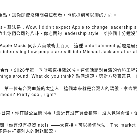
的重點，讓你即使沒時間每篇都看，也能抓到可以聊的方向。
是：Wow, I didn't expect Apple to change leadership 
可以帶出你們公司的八卦、你老闆的 leadership style，哈拉個十分鐘
Apple Music 同步六首歌衝上百大。這種 entertainment 
ing how people are still into Michael Jackson af
新合作，2026年第一季財報直接漲20%。這個話題對台灣的竹科工程師來說根本
 turning things around. What do you think? 點個話頭，讓對方發
I 登月任務，第一位有台灣血統的太空人。這個本來就是台灣人的驕傲，拿去跟外國同事
moon? Pretty cool, right?
票是日常，你在辦公室問同事「最近有沒有買台積電」沒人覺得奇怪，
tel」——太直接。可以換個說法：The market is going crazy 
討論，不是在打探別人的財務狀況。