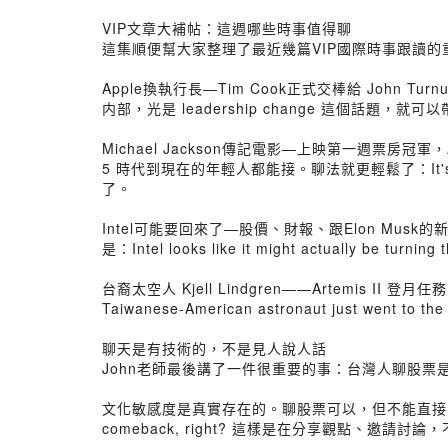
VIP文章大補帖：這週哪些時事值得聊
這集順便幫大家整理了最近幾篇VIP國際時事跟讀
Apple換執行長—Tim Cook正式交棒給 John Turnus。聊法
内部，光是 leadership change 這個話題，就
Michael Jackson傳記電影—上映第一週票房冠軍，
5 時代到現在的年輕人都能接。聊法就更輕鬆了：It's interest
了。
Intel可能要回來了—股價、財報、跟Elon Musk的
是：Intel looks like it might actually be
台裔太空人 Kjell Lindgren——Artemis I
Taiwanese-American astronaut just went to the 
聊天是有技術的，不是見人說人話
John老師最後講了一件很重要的事：台灣人聊股
文化敏感度是真實存在的。聊股票可以，但不能直接問「你有沒有投資In
comeback, right? 這樣是在分享觀點、邀請