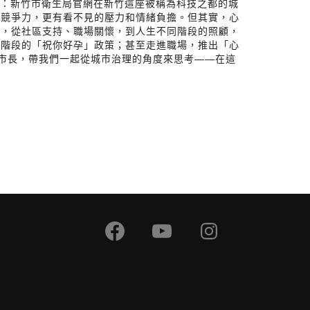
源：新竹市衛生局官網在新竹這座被稱為科技之都的城
升競爭力，更有看不見的壓力和情緒負擔。但其實，心
策，從社區支持、職場關懷，到人生不同階段的照顧，
要階段的「祝你好孕」政策；甚至走進職場，推出「心
市長，帶我們一起從城市治理的角度來思考——在這