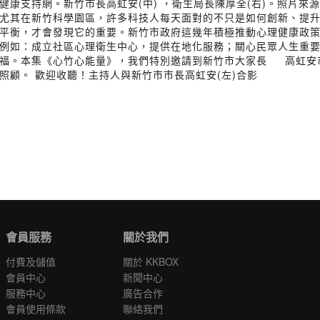
健康支持網。新竹市長高虹安(中) ，衛生局長陳厚全(右)。照片來
尤其在新竹科學園區，許多科技人每天面對的不只是如何創新、提
平衡，才會發現它的重要。新竹市政府這幾年積極推動心理健康政
例如：成立社區心理衛生中心，提供在地化服務；關心民眾人生重
幸福。本集《心竹心能量》，我們特別邀請到新竹市大家長 高虹安
照顧。 歡迎收聽！主持人與新竹市市長高虹安(左)合影
會員服務
關於我們
付費及儲值
關於 KKBOX
會員中心
新聞中心
服務中心
廣告合作
會員使用條款
聯絡我們