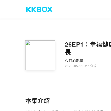
26EP1：幸福
長
心竹心能量
2026-05-11
·
27 分鐘
本集介紹