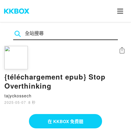
分享
{téléchargement epub} Stop
Overthinking
tajyckossech
2025-05-07
·
8 秒
在 KKBOX 免費聽