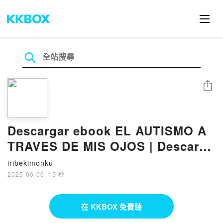
分享
Descargar ebook EL AUTISMO A
TRAVES DE MIS OJOS | Descarga
Libros Gratis (PDF - EPUB)
iribekimonku
2025-06-06
·
15 秒
在 KKBOX 免費聽