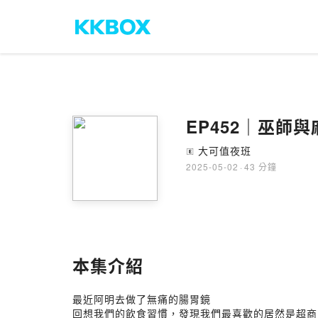
EP452｜巫師
大可值夜班
🄴
2025-05-02
·
43 分鐘
本集介紹
最近阿明去做了無痛的腸胃鏡
回想我們的飲食習慣，發現我們最喜歡的居然是超商