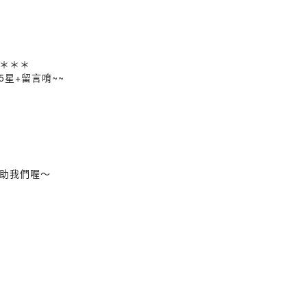
＊＊＊
5星+留言唷~~
助我們喔～