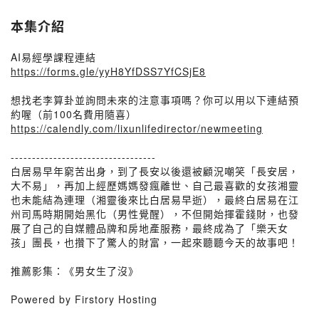
本集介紹
AI易經學課程連結
https://forms.gle/yyH8YfDSS7YfCSjE8
想找老李算卦並詢問未來的注意事項嗎？你可以用以下連結預
約喔（前100名費用隨喜）
https://calendly.com/lixunlifedirector/newmeeting
----------------------------------
白居易早年窮苦出身，到了長安以後還被顧況嘲笑「長安居，
大不易」，再加上經歷媽媽發瘋離世、自己最喜歡的女孩湘靈
也未能結為連理（湘靈後來比白居易早逝），最終白居易在江
州司馬時期開始黑化（男性覺醒），不但開始揮霍錢財，也發
展了自己的自媒體品牌和房地產服務，最終成為了「樂天女
孩」團長，也攢下了驚人的財富，一起來聽聽今天的故事吧！
推薦影集：《男女生了沒》
Powered by Firstory Hosting