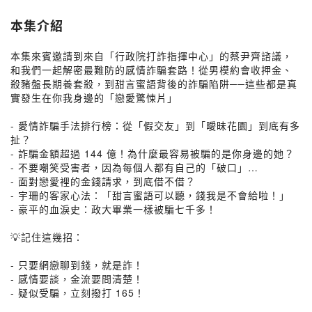
本集介紹
本集來賓邀請到來自「行政院打詐指揮中心」的蔡尹齊諮議，
和我們一起解密最難防的感情詐騙套路！從男模約會收押金、
殺豬盤長期養套殺，到甜言蜜語背後的詐騙陷阱──這些都是真
實發生在你我身邊的「戀愛驚悚片」
- 愛情詐騙手法排行榜：從「假交友」到「曖昧花園」到底有多
扯？
- 詐騙金額超過 144 億！為什麼最容易被騙的是你身邊的她？
- 不要嘲笑受害者，因為每個人都有自己的「破口」…
- 面對戀愛裡的金錢請求，到底借不借？
- 宇珊的客家心法：「甜言蜜語可以聽，錢我是不會給啦！」
- 豪平的血淚史：政大畢業一樣被騙七千多！
💡記住這幾招：
- 只要網戀聊到錢，就是詐！
- 感情要談，金流要問清楚！
- 疑似受騙，立刻撥打 165！