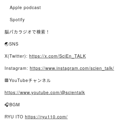
⁠⁠⁠⁠⁠⁠⁠⁠⁠⁠⁠⁠⁠⁠⁠⁠⁠Apple podcast⁠⁠⁠⁠⁠⁠⁠⁠⁠⁠⁠⁠⁠⁠⁠⁠⁠
⁠⁠⁠⁠⁠⁠⁠⁠⁠⁠⁠⁠⁠⁠⁠⁠⁠Spotify⁠⁠⁠⁠⁠⁠⁠⁠⁠⁠⁠⁠⁠⁠⁠⁠⁠
脳パカラジオで検索！
🌏SNS
X(Twitter):
https://x.com/SciEn_TALK
Instagram:
https://www.instagram.com/scien_talk/
🟥YouTubeチャンネル
https://www.youtube.com/@scientalk
🎧BGM
RYU ITO
https://ryu110.com/