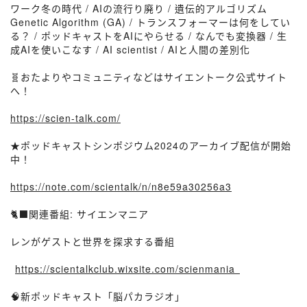
ワーク冬の時代 / AIの流行り廃り / 遺伝的アルゴリズム
Genetic Algorithm (GA) / トランスフォーマーは何をしてい
る？ / ポッドキャストをAIにやらせる / なんでも変換器 / 生
成AIを使いこなす / AI scientist / AIと人間の差別化
🧬おたよりやコミュニティなどはサイエントーク公式サイト
へ！
https://scien-talk.com/
★ポッドキャストシンポジウム2024のアーカイブ配信が開始
中！
https://note.com/scientalk/n/n8e59a30256a3
🐈‍⬛関連番組: サイエンマニア
レンがゲストと世界を探求する番組
⁠⁠⁠⁠⁠⁠⁠
https://scientalkclub.wixsite.com/scienmania⁠⁠⁠⁠⁠⁠⁠
🧠新ポッドキャスト「脳パカラジオ」