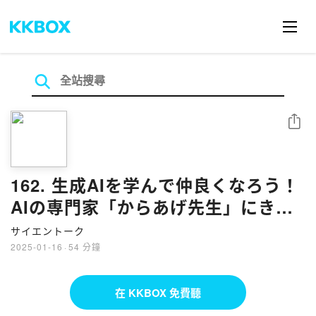
分享
162. 生成AIを学んで仲良くなろう！
AIの専門家「からあげ先生」にきい
てみた。
サイエントーク
2025-01-16
·
54 分鐘
在 KKBOX 免費聽