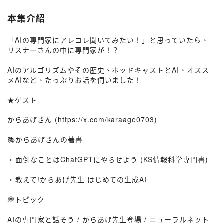
本集介紹
「AIの専門家にアレコレ聞いてみたい！」と思っていたら、
リスナーさんの中に専門家が！？
AIのアルゴリズムやその歴史、ポッドキャストとAI、オスス
メAIなど、たっぷりお話を伺いました！
★ゲスト
からあげさん (
https://x.com/karaage0703
)
📚からあげさんの著書
・⁠面倒なことはChatGPTにやらせよう (KS情報科学専門書) ⁠
・⁠教えて!からあげ先生 はじめての生成AI⁠
💭トピック
AIの専門家と話そう / からあげ先生登場 / ニューラルネット