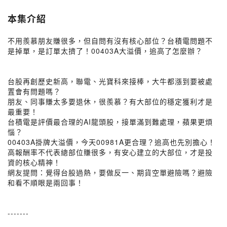
本集介紹
不用羨慕朋友賺很多，但自問有沒有核心部位？台積電問題不
是掉單，是訂單太擠了！00403A大溢價，追高了怎麼辦？
台股再創歷史新高，聯電、光寶科來接棒，大牛都漲到要被處
置會有問題嗎？
朋友、同事賺太多要退休，很羨慕？有大部位的穩定獲利才是
最重要！
台積電是評價最合理的AI龍頭股，接單滿到難處理，蘋果更煩
惱？
00403A掛牌大溢價，今天00981A更合理？追高也先別擔心！
高報酬率不代表總部位賺很多，有安心建立的大部位，才是投
資的核心精神！
網友提問：覺得台股過熱，要做反一、期貨空單避險嗎？避險
和看不順眼是兩回事！
-------