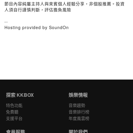
節目內容純屬主持人與來賓個人經驗分享，非個股推薦。投資
人須自行謹慎判斷，評估擔負風險
--
Hosting provided by SoundOn
探索 KKBOX
娛樂情報
特色功能
音樂趨勢
免費聽
音樂排行榜
支援平台
年度風雲榜
會員服務
關於我們