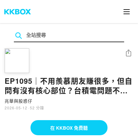
分享
EP1095｜不用羨慕朋友賺很多，但自
問有沒有核心部位？台積電問題不是
掉單，是訂單太擠了！00403A大溢
兆華與股惑仔
價，追高了怎麼辦？ft.AI達人 蔡明翰
2026-05-12
·
52 分鐘
在 KKBOX 免費聽