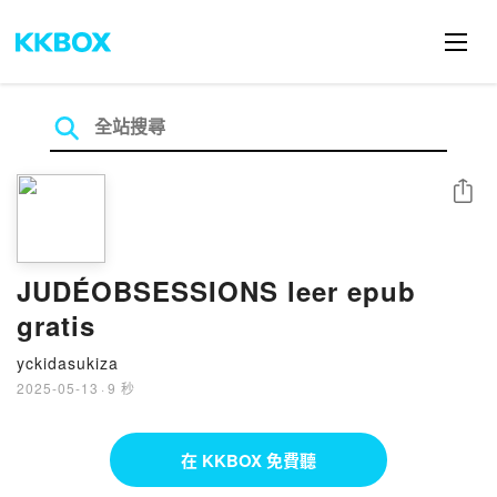
分享
JUDÉOBSESSIONS leer epub
gratis
yckidasukiza
2025-05-13
·
9 秒
在 KKBOX 免費聽